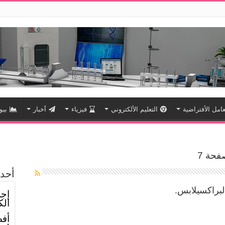
امل الأفتراضية
التعليم الألكتروني
فيزياء
أخبار
بيو
فحة 7
أحدث
لبراكسيلابس.
إجر
الك
أفض