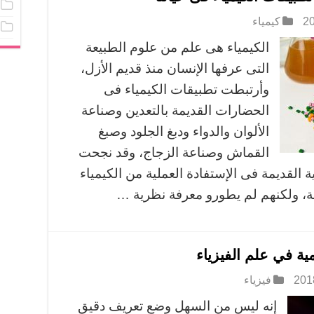
كيمياء
الكيمياء هى علم من علوم الطبيعة
التى عرفها الإنسان منذ قديم الأزل،
وأرتبطت تطبيقات الكيمياء فى
الحضارات القديمة بالتعدين وصناعة
الألوان والدواء ودبغ الجلود وصبغ
القماش وصناعة الزجاج، وقد نجحت
ة القديمة فى الإستفادة العملية من الكيمياء
غة، ولكنهم لم يطورو معرفة نظرية …
ية في علم الفيزياء
فيزياء
إنه ليس من السهل وضع تعريف دقيق